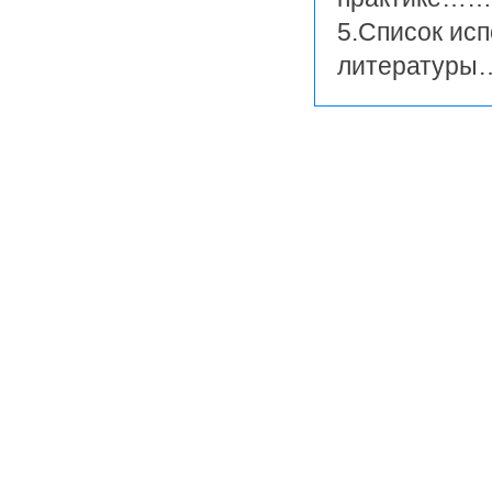
5.Список ис
литерат