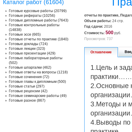
Пра
Каталог работ (61604)
Готовые курсовые работы (20799)
отчеты по практике, Педаг
Готовые рефераты (10256)
Готовые дипломные работы (7643)
Объем работы:
24 стр.
Готовые контрольные работы
Год сдачи:
2016
(14838)
500
Стоимость:
руб.
Готовые эссе (665)
Просмотров: 737
Готовые отчеты по практике (1840)
Готовые доклады (724)
Готовые лекции (323)
Вве
Оглавление
Готовые презентации (429)
Готовые лабораторные работы
(502)
1.Цель и зад
Готовые шпаргалки (462)
Готовые ответы на вопросы (1218)
практик
Готовые сочинения (72)
Готовые главы к дипломным (500)
2.Основные 
Готовые статьи (297)
Готовые рецензии (42)
организаци
Готовые семинарские работы (49)
Готовые разное (867)
3.Методы и 
организа
4.Выводы по
практик