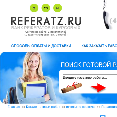
БАНК РЕФЕРАТОВ И КУРСОВЫХ
Сейчас на сайте: 1 посетителей
(1 зарегистрированных, 0 гостей)
СПОСОБЫ ОПЛАТЫ И ДОСТАВКИ
КАК ЗАКАЗАТЬ РАБ
Главная
»»
Каталог готовых работ
»»
отчеты по практике
»»
Педагогик