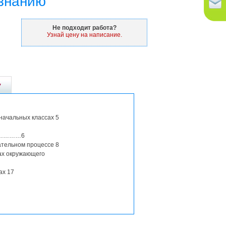
ознанию
Не подходит работа?
Узнай цену на написание.
у
начальных классах 5
………………6
ательном процессе 8
ках окружающего
ах 17