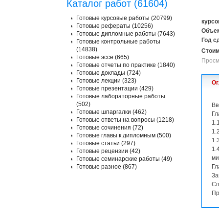
Каталог работ (61604)
Готовые курсовые работы (20799)
курсо
Готовые рефераты (10256)
Объем
Готовые дипломные работы (7643)
Год с
Готовые контрольные работы
(14838)
Стоим
Готовые эссе (665)
Просм
Готовые отчеты по практике (1840)
Готовые доклады (724)
Готовые лекции (323)
Ог
Готовые презентации (429)
Готовые лабораторные работы
(502)
Вв
Готовые шпаргалки (462)
Гл
Готовые ответы на вопросы (1218)
1.
Готовые сочинения (72)
1.
Готовые главы к дипломным (500)
1.
Готовые статьи (297)
1.
Готовые рецензии (42)
м
Готовые семинарские работы (49)
Готовые разное (867)
Гл
За
Сп
Пр