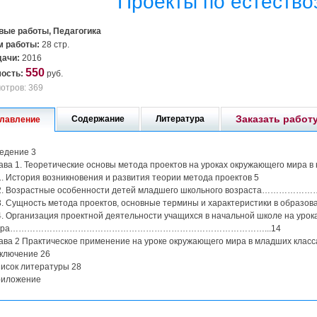
Проекты по естеств
вые работы, Педагогика
 работы:
28 стр.
дачи:
2016
550
ость:
руб.
отров: 369
Заказать работ
Содержание
Литература
лавление
едение 3
ава 1. Теоретические основы метода проектов на уроках окружающего мира в 
1. История возникновения и развития теории метода проектов 5
2. Возрастные особенности детей младшего школьного возраста…………
3. Сущность метода проектов, основные термины и характеристики в образов
4. Организация проектной деятельности учащихся в начальной школе на уро
ира………………………………………………………………………………...14
ава 2 Практическое применение на уроке окружающего мира в младших класс
ключение 26
исок литературы 28
иложение