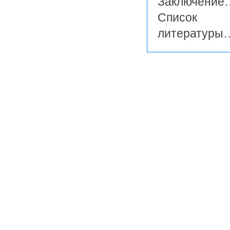
Заключе
Список
литерат