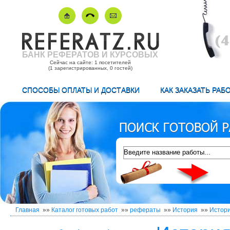
БАНК РЕФЕРАТОВ И КУРСОВЫХ
Сейчас на сайте: 1 посетителей
(1 зарегистрированных, 0 гостей)
СПОСОБЫ ОПЛАТЫ И ДОСТАВКИ
КАК ЗАКАЗАТЬ РАБ
Главная
»»
Каталог готовых работ
»»
рефераты
»»
История
»»
Истори