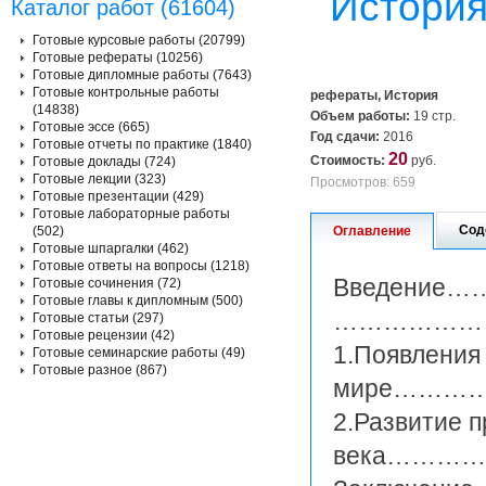
История
Каталог работ (61604)
Готовые курсовые работы (20799)
Готовые рефераты (10256)
Готовые дипломные работы (7643)
Готовые контрольные работы
рефераты, История
(14838)
Объем работы:
19 стр.
Готовые эссе (665)
Год сдачи:
2016
Готовые отчеты по практике (1840)
20
Стоимость:
руб.
Готовые доклады (724)
Готовые лекции (323)
Просмотров: 659
Готовые презентации (429)
Готовые лабораторные работы
Сод
(502)
Оглавление
Готовые шпаргалки (462)
Готовые ответы на вопросы (1218)
Введени
Готовые сочинения (72)
Готовые главы к дипломным (500)
………………
Готовые статьи (297)
Готовые рецензии (42)
1.Появления
Готовые семинарские работы (49)
Готовые разное (867)
мире………
2.Развитие 
века…………