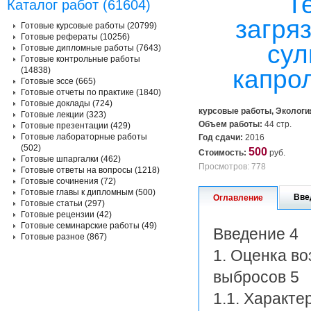
Т
Каталог работ (61604)
загря
Готовые курсовые работы (20799)
Готовые рефераты (10256)
сул
Готовые дипломные работы (7643)
Готовые контрольные работы
(14838)
капро
Готовые эссе (665)
Готовые отчеты по практике (1840)
Готовые доклады (724)
курсовые работы, Экологи
Готовые лекции (323)
Объем работы:
44 стр.
Готовые презентации (429)
Готовые лабораторные работы
Год сдачи:
2016
(502)
500
Стоимость:
руб.
Готовые шпаргалки (462)
Просмотров: 778
Готовые ответы на вопросы (1218)
Готовые сочинения (72)
Готовые главы к дипломным (500)
Вве
Оглавление
Готовые статьи (297)
Готовые рецензии (42)
Готовые семинарские работы (49)
Введение 4
Готовые разное (867)
1. Оценка в
выбросов 5
1.1. Характ