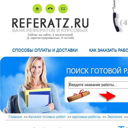
БАНК РЕФЕРАТОВ И КУРСОВЫХ
Сейчас на сайте: 1 посетителей
(1 зарегистрированных, 0 гостей)
СПОСОБЫ ОПЛАТЫ И ДОСТАВКИ
КАК ЗАКАЗАТЬ РАБ
Главная
»»
Каталог готовых работ
»»
курсовые работы
»»
Экология
»