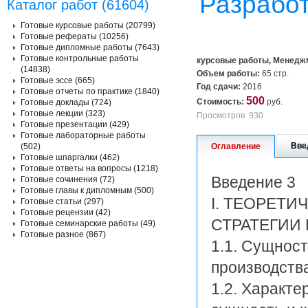
Разработ
Каталог работ (61604)
Готовые курсовые работы (20799)
Готовые рефераты (10256)
Готовые дипломные работы (7643)
Готовые контрольные работы
курсовые работы, Менедж
(14838)
Объем работы:
65 стр.
Готовые эссе (665)
Год сдачи:
2016
Готовые отчеты по практике (1840)
500
Стоимость:
руб.
Готовые доклады (724)
Готовые лекции (323)
Просмотров: 930
Готовые презентации (429)
Готовые лабораторные работы
Вве
(502)
Оглавление
Готовые шпаргалки (462)
Готовые ответы на вопросы (1218)
Введение 3
Готовые сочинения (72)
Готовые главы к дипломным (500)
І. ТЕОРЕТ
Готовые статьи (297)
Готовые рецензии (42)
СТРАТЕГИИ
Готовые семинарские работы (49)
Готовые разное (867)
1.1. Сущност
производства
1.2. Характ