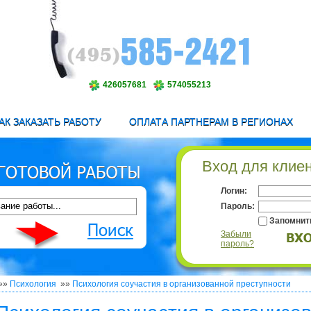
426057681
574055213
АК ЗАКАЗАТЬ РАБОТУ
ОПЛАТА ПАРТНЕРАМ В РЕГИОНАХ
Вход для клие
Логин:
Пароль:
Запомнит
Забыли
пароль?
»»
Психология
»»
Психология соучастия в организованной преступности