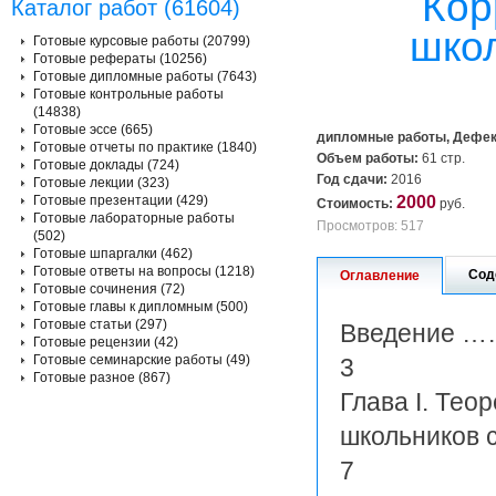
Кор
Каталог работ (61604)
шко
Готовые курсовые работы (20799)
Готовые рефераты (10256)
Готовые дипломные работы (7643)
Готовые контрольные работы
(14838)
Готовые эссе (665)
дипломные работы, Дефек
Готовые отчеты по практике (1840)
Объем работы:
61 стр.
Готовые доклады (724)
Год сдачи:
2016
Готовые лекции (323)
Готовые презентации (429)
2000
Стоимость:
руб.
Готовые лабораторные работы
Просмотров: 517
(502)
Готовые шпаргалки (462)
Готовые ответы на вопросы (1218)
Сод
Оглавление
Готовые сочинения (72)
Готовые главы к дипломным (500)
Готовые статьи (297)
Введени
Готовые рецензии (42)
Готовые семинарские работы (49)
3
Готовые разное (867)
Глава I. Те
школьников 
7