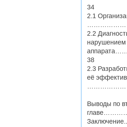
34
2.1 Организ
…………………
2.2 Диагнос
нарушением 
аппарат
38
2.3 Разрабо
её эффектив
………………
Выводы по в
главе……
Заключение...........