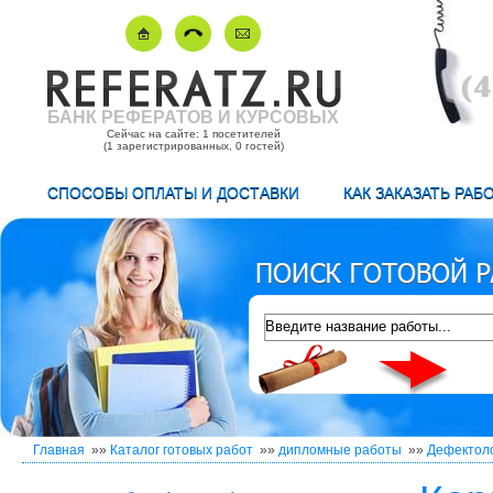
БАНК РЕФЕРАТОВ И КУРСОВЫХ
Сейчас на сайте: 1 посетителей
(1 зарегистрированных, 0 гостей)
СПОСОБЫ ОПЛАТЫ И ДОСТАВКИ
КАК ЗАКАЗАТЬ РАБ
Главная
»»
Каталог готовых работ
»»
дипломные работы
»»
Дефектол