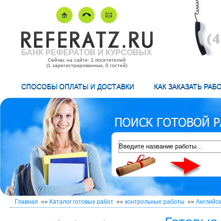
БАНК РЕФЕРАТОВ И КУРСОВЫХ
Сейчас на сайте: 1 посетителей
(1 зарегистрированных, 0 гостей)
СПОСОБЫ ОПЛАТЫ И ДОСТАВКИ
КАК ЗАКАЗАТЬ РАБ
Главная
»»
Каталог готовых работ
»»
контрольные работы
»»
Английск