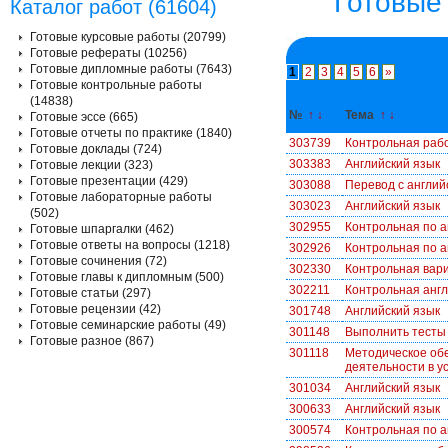
Готовые
Каталог работ (61604)
Готовые курсовые работы (20799)
Готовые рефераты (10256)
Готовые дипломные работы (7643)
1
2
3
4
5
6
»
Готовые контрольные работы
(14838)
№
↑
↓
Тема
↑
↓
Готовые эссе (665)
Готовые отчеты по практике (1840)
303739
Контрольная раб
Готовые доклады (724)
303383
Английский язык
Готовые лекции (323)
Готовые презентации (429)
303088
Перевод с английс
Готовые лабораторные работы
303023
Английский язык
(502)
302955
Контрольная по а
Готовые шпаргалки (462)
Готовые ответы на вопросы (1218)
302926
Контрольная по а
Готовые сочинения (72)
302330
Контрольная вар
Готовые главы к дипломным (500)
302211
Контрольная англ
Готовые статьи (297)
Готовые рецензии (42)
301748
Английский язык
Готовые семинарские работы (49)
301148
Выполнить тесты 
Готовые разное (867)
301118
Методическое обе
деятельности в у
301034
Английский язык
300633
Английский язык
300574
Контрольная по а