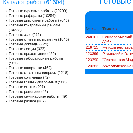
Готовые
Каталог работ (61604)
Готовые курсовые работы (20799)
Готовые рефераты (10256)
Готовые дипломные работы (7643)
Готовые контрольные работы
№
↑
↓
Тема
↑
↓
(14838)
Готовые эссе (665)
248161
Социологический 
Готовые отчеты по практике (1840)
дом»
Готовые доклады (724)
218715
Методы реставрац
Готовые лекции (323)
Готовые презентации (429)
123396
Романский и Готи
Готовые лабораторные работы
123390
“Сикстинская Ма
(502)
123382
Археологические
Готовые шпаргалки (462)
Готовые ответы на вопросы (1218)
Готовые сочинения (72)
Готовые главы к дипломным (500)
Готовые статьи (297)
Готовые рецензии (42)
Готовые семинарские работы (49)
Готовые разное (867)