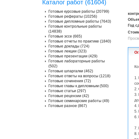
Каталог работ (61604)
Готовые курсовые работы (20799)
контр
Готовые рефераты (10256)
Объем
Готовые дипломные работы (7643)
Год с
Готовые контрольные работы
(14838)
Стоим
Готовые эссе (665)
Просм
Готовые отчеты по практике (1840)
Готовые доклады (724)
Готовые лекции (323)
Ог
Готовые презентации (429)
Готовые лабораторные работы
(502)
Ко
Готовые шпаргалки (462)
Готовые ответы на вопросы (1218)
1.
Готовые сочинения (72)
со
Готовые главы к дипломным (500)
2.
Готовые статьи (297)
3.
Готовые рецензии (42)
до
Готовые семинарские работы (49)
Готовые разное (867)
4.
5.
6.
7.
8.