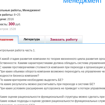
Менеджмент
ольные работы, Менеджмент
 работы:
8+25
дачи:
2016
300
ость:
руб.
отров: 1528
Заказать работу
Литература
лавление
нтрольная работа часть 1.
 К какой стадии развития компании по теории жизненного цикла развития орг
бственности. Какими характеристиками должна обладать система управления 
 С какими противоречиями столкнется компания при переходе к организации
 При каких обьемах оборота компании возможно переходить на управление ч
ходности бизнеса компании?
 По каким критериям необходимо выделить БЕ?
 На какие результаты можно рассчитывать при переходе к системе БЕ?
 При каких условиях расширение аутсорсинга не приведет к потере управляе
 Какие оценки рациональности функциональной структуры можно сделать пр
 Какие новые подходы к оценке уровня рациональности функциональных слу