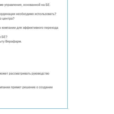
ме управления, основанной на БЕ.
оординации необходимо использовать?
о центра?
ы компании для эффективного перехода
з БЕ?
пыту Верафарм.
 может рассматривать руководство
омпании примет решение о создании