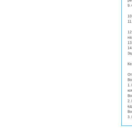
ре
9.
10
11
12
на
13
14
За
Ке
От
Во
1.
ко
Во
2.
ед
Во
3.