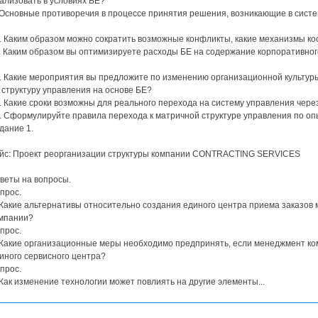
ализовать в условиях БЕ?
 Основные противоречия в процессе принятия решения, возникающие в систе
. Каким образом можно сократить возможные конфликты, какие механизмы к
. Каким образом вы оптимизируете расходы БЕ на содержание корпоративног
. Какие мероприятия вы предложите по изменению организационной культур
 структуру управления на основе БЕ?
. Какие сроки возможны для реального перехода на систему управления чере
. Сформулируйте правила перехода к матричной структуре управления по о
дание 1.
йс: Проект реорганизации структуры компании CONTRACTING SERVICES
веты на вопросы.
прос.
 Какие альтернативы относительно создания единого центра приема заказов
мпании?
прос.
 Какие организационные меры необходимо предпринять, если менеджмент к
иного сервисного центра?
прос.
 Как изменение технологии может повлиять на другие элементы...