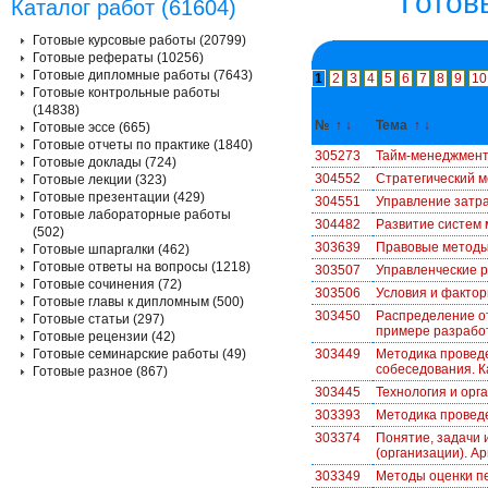
Готов
Каталог работ (61604)
Готовые курсовые работы (20799)
Готовые рефераты (10256)
Готовые дипломные работы (7643)
1
2
3
4
5
6
7
8
9
10
Готовые контрольные работы
(14838)
№
↑
↓
Тема
↑
↓
Готовые эссе (665)
Готовые отчеты по практике (1840)
305273
Тайм-менеджмен
Готовые доклады (724)
304552
Стратегический 
Готовые лекции (323)
Готовые презентации (429)
304551
Управление затр
Готовые лабораторные работы
304482
Развитие систем 
(502)
303639
Правовые методы
Готовые шпаргалки (462)
Готовые ответы на вопросы (1218)
303507
Управленческие р
Готовые сочинения (72)
303506
Условия и фактор
Готовые главы к дипломным (500)
303450
Распределение от
Готовые статьи (297)
примере разработ
Готовые рецензии (42)
Готовые семинарские работы (49)
303449
Методика провед
собеседования. К
Готовые разное (867)
303445
Технология и орг
303393
Методика провед
303374
Понятие, задачи 
(организации). А
303349
Методы оценки п