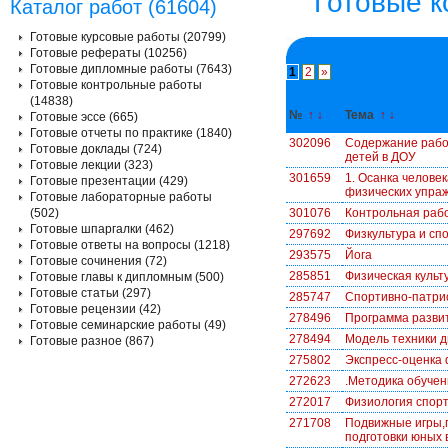
Готовые к
Каталог работ (61604)
Готовые курсовые работы (20799)
Готовые рефераты (10256)
Готовые дипломные работы (7643)
1
2
»
Готовые контрольные работы
(14838)
№
↑
↓
Тема
↑
↓
Готовые эссе (665)
Готовые отчеты по практике (1840)
302096
Содержание рабо
Готовые доклады (724)
детей в ДОУ
Готовые лекции (323)
301659
1. Осанка челове
Готовые презентации (429)
физических упра
Готовые лабораторные работы
(502)
301076
Контрольная раб
Готовые шпаргалки (462)
297692
Физкультура и сп
Готовые ответы на вопросы (1218)
293575
Йога
Готовые сочинения (72)
285851
Физическая культ
Готовые главы к дипломным (500)
Готовые статьи (297)
285747
Спортивно-патрио
Готовые рецензии (42)
278496
Программа разви
Готовые семинарские работы (49)
278494
Модель техники д
Готовые разное (867)
275802
Экспресс-оценка
272623
.Методика обуче
272017
Физиология спор
271708
Подвижные игры,п
подготовки юных 