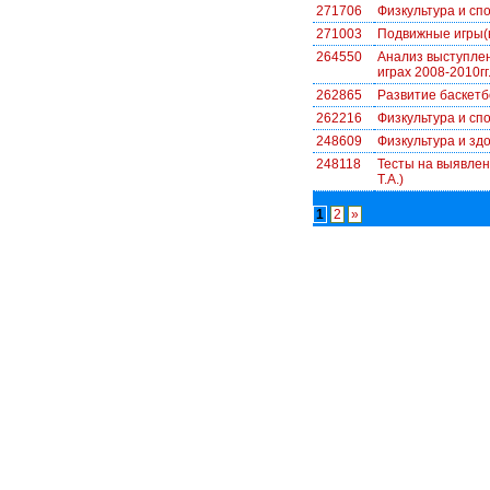
271706
Физкультура и сп
271003
Подвижные игры(
264550
Анализ выступлен
играх 2008-2010гг
262865
Развитие баскетб
262216
Физкультура и сп
248609
Физкультура и зд
248118
Тесты на выявлен
Т.А.)
1
2
»