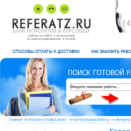
БАНК РЕФЕРАТОВ И КУРСОВЫХ
Сейчас на сайте: 1 посетителей
(1 зарегистрированных, 0 гостей)
СПОСОБЫ ОПЛАТЫ И ДОСТАВКИ
КАК ЗАКАЗАТЬ РАБ
Главная
»»
Каталог готовых работ
»»
контрольные работы
»»
Физкуль