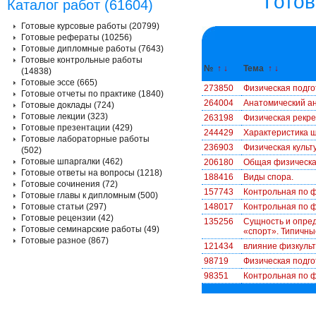
Готов
Каталог работ (61604)
Готовые курсовые работы (20799)
Готовые рефераты (10256)
Готовые дипломные работы (7643)
Готовые контрольные работы
№
↑
↓
Тема
↑
↓
(14838)
Готовые эссе (665)
273850
Физическая подго
Готовые отчеты по практике (1840)
264004
Анатомический а
Готовые доклады (724)
Готовые лекции (323)
263198
Физическая рекр
Готовые презентации (429)
244429
Характеристика ш
Готовые лабораторные работы
236903
Физическая культ
(502)
Готовые шпаргалки (462)
206180
Общая физическая
Готовые ответы на вопросы (1218)
188416
Виды спора.
Готовые сочинения (72)
157743
Контрольная по ф
Готовые главы к дипломным (500)
Готовые статьи (297)
148017
Контрольная по ф
Готовые рецензии (42)
135256
Сущность и опред
Готовые семинарские работы (49)
«спорт». Типичны
Готовые разное (867)
121434
влияние физкульт
98719
Физическая подго
98351
Контрольная по ф