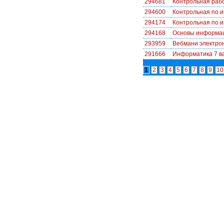
294681
Контрольная раб
294600
Контрольная по 
294174
Контрольная по 
294168
Основы информац
293959
Вебмани электро
291666
Информатика 7 в
1
2
3
4
5
6
7
8
9
10