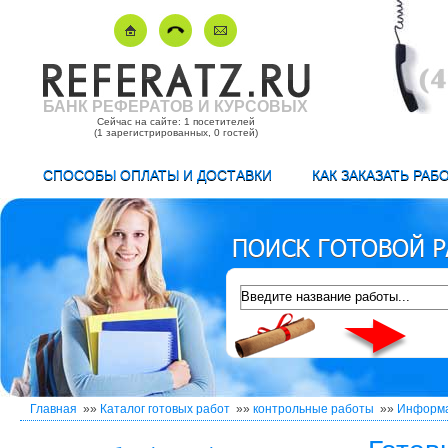
БАНК РЕФЕРАТОВ И КУРСОВЫХ
Сейчас на сайте: 1 посетителей
(1 зарегистрированных, 0 гостей)
СПОСОБЫ ОПЛАТЫ И ДОСТАВКИ
КАК ЗАКАЗАТЬ РАБ
Главная
»»
Каталог готовых работ
»»
контрольные работы
»»
Информа