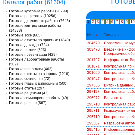
Готов
Каталог работ (61604)
Готовые курсовые работы (20799)
Готовые рефераты (10256)
Готовые дипломные работы (7643)
1
2
3
4
5
6
7
8
9
10
Готовые контрольные работы
(14838)
№
↑
↓
Тема
↑
↓
Готовые эссе (665)
Готовые отчеты по практике (1840)
304679
Современные мул
Готовые доклады (724)
303470
Введение в инфор
Готовые лекции (323)
Программное обес
Готовые презентации (429)
Готовые лабораторные работы
301797
Информатика .В
(502)
301071
Контрольная по 
Готовые шпаргалки (462)
301059
Контрольная раб
Готовые ответы на вопросы (1218)
Готовые сочинения (72)
301047
Контрольная раб
Готовые главы к дипломным (500)
297565
Витрина данных 
Готовые статьи (297)
297117
Контрольная раб
Готовые рецензии (42)
Готовые семинарские работы (49)
296972
Вариант 4
Готовые разное (867)
295718
Контрольная раб
295711
Розрахувати вико
295710
Контрольная рабо
295507
Разработка автом
295415
Информационные 