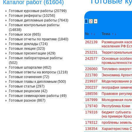
Готовые к
Каталог работ (61604)
Готовые курсовые работы (20799)
Готовые рефераты (10256)
Готовые дипломные работы (7643)
1
2
»
Готовые контрольные работы
(14838)
№
↑
↓
Тема
↑
↓
Готовые эссе (665)
Готовые отчеты по практике (1840)
262139
Размещения насе
Готовые доклады (724)
населения РФ Ес
Готовые лекции (323)
253231
Территориальные 
Готовые презентации (429)
Готовые лабораторные работы
242577
Основные особен
(502)
промышленности и
Готовые шпаргалки (462)
226060
Топливно-энергет
Готовые ответы на вопросы (1218)
221780
Экономика Арген
Готовые сочинения (72)
219937
Моделирование р
Готовые главы к дипломным (500)
Готовые статьи (297)
200237
география химич
Готовые рецензии (42)
188556
Правовое регулир
Готовые семинарские работы (49)
187999
Молодежная поли
Готовые разное (867)
179740
Республика Коми
179316
бюджет субъекта 
(на примере Крас
179312
проблемы земель
138354
Характеристика С