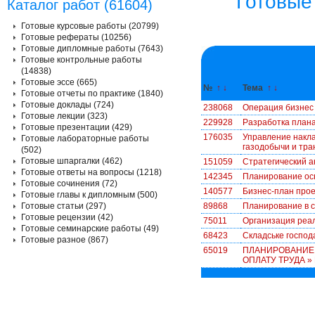
Готовые
Каталог работ (61604)
Готовые курсовые работы (20799)
Готовые рефераты (10256)
Готовые дипломные работы (7643)
Готовые контрольные работы
(14838)
Готовые эссе (665)
№
↑
↓
Тема
↑
↓
Готовые отчеты по практике (1840)
Готовые доклады (724)
238068
Операция бизнес
Готовые лекции (323)
229928
Разработка плана
Готовые презентации (429)
176035
Управление накл
Готовые лабораторные работы
газодобычи и тран
(502)
Готовые шпаргалки (462)
151059
Стратегический а
Готовые ответы на вопросы (1218)
142345
Планирование ос
Готовые сочинения (72)
140577
Бизнес-план прое
Готовые главы к дипломным (500)
Готовые статьи (297)
89868
Планирование в 
Готовые рецензии (42)
75011
Организация реа
Готовые семинарские работы (49)
68423
Складське господ
Готовые разное (867)
65019
ПЛАНИРОВАНИЕ 
ОПЛАТУ ТРУДА » 