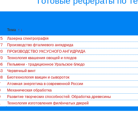
Готовые рефераты по т
↓
Тема
↑
↓
25
Лазерна спектрографія
77
Производство фталиевого ангидрида
20
ПРОИЗВОДСТВО УКСУСНОГО АНГИДРИДА
70
Технология квашения овощей и плодов
86
Пельмени - традиционное Уральское блюдо
53
Червячный винт
38
Биотехнология вакцин и сывороток
7
Атомная энергетика в современной России
0
Механическая обработка
9
Развитие творческих способностей. Обработка древесины
1
Технология изготовления филёнчатых дверей