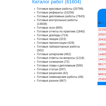
Каталог работ (61604)
Готовые курсовые работы (20799)
Готовые рефераты (10256)
Готовые дипломные работы (7643)
Готовые контрольные работы
№
↑
(14838)
Готовые эссе (665)
2219
Готовые отчеты по практике (1840)
2050
Готовые доклады (724)
Готовые лекции (323)
2043
Готовые презентации (429)
1860
Готовые лабораторные работы
1526
(502)
Готовые шпаргалки (462)
1446
Готовые ответы на вопросы (1218)
1441
Готовые сочинения (72)
9917
Готовые главы к дипломным (500)
Готовые статьи (297)
9835
Готовые рецензии (42)
9681
Готовые семинарские работы (49)
2530
Готовые разное (867)