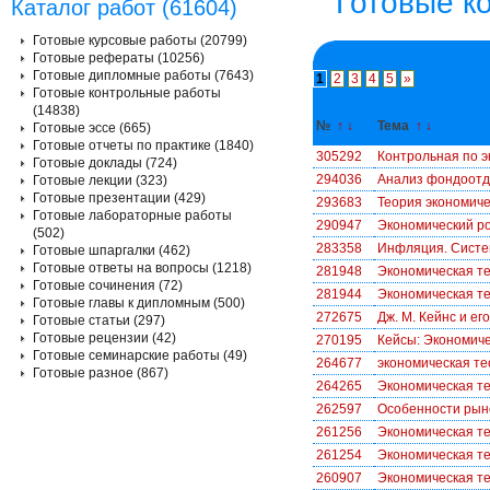
Готовые к
Каталог работ (61604)
Готовые курсовые работы (20799)
Готовые рефераты (10256)
Готовые дипломные работы (7643)
1
2
3
4
5
»
Готовые контрольные работы
(14838)
№
↑
↓
Тема
↑
↓
Готовые эссе (665)
Готовые отчеты по практике (1840)
305292
Контрольная по э
Готовые доклады (724)
294036
Анализ фондоотд
Готовые лекции (323)
Готовые презентации (429)
293683
Теория экономиче
Готовые лабораторные работы
290947
Экономический ро
(502)
283358
Инфляция. Систе
Готовые шпаргалки (462)
Готовые ответы на вопросы (1218)
281948
Экономическая т
Готовые сочинения (72)
281944
Экономическая т
Готовые главы к дипломным (500)
272675
Дж. М. Кейнс и ег
Готовые статьи (297)
Готовые рецензии (42)
270195
Кейсы: Экономиче
Готовые семинарские работы (49)
264677
экономическая те
Готовые разное (867)
264265
Экономическая т
262597
Особенности рын
261256
Экономическая те
261254
Экономическая те
260907
Экономическая те