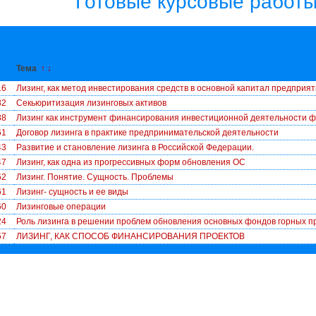
Готовые курсовые работы
↓
Тема
↑
↓
16
Лизинг, как метод инвестирования средств в основной капитал предприя
82
Секьюритизация лизинговых активов
88
Лизинг как инструмент финансирования инвестиционной деятельности 
61
Договор лизинга в практике предпринимательской деятельности
43
Развитие и становление лизинга в Российской Федерации.
47
Лизинг, как одна из прогрессивных форм обновления ОС
62
Лизинг. Понятие. Сущность. Проблемы
61
Лизинг- сущность и ее виды
60
Лизинговые операции
24
Роль лизинга в решении проблем обновления основных фондов горных 
57
ЛИЗИНГ, КАК СПОСОБ ФИНАНСИРОВАНИЯ ПРОЕКТОВ