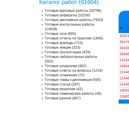
Каталог работ (61604)
Готовые курсовые работы (20799)
Готовые рефераты (10256)
Готовые дипломные работы (7643)
Готовые контрольные работы
№
↑
(14838)
Готовые эссе (665)
3055
Готовые отчеты по практике (1840)
3047
Готовые доклады (724)
Готовые лекции (323)
3042
Готовые презентации (429)
2694
Готовые лабораторные работы
2426
(502)
Готовые шпаргалки (462)
2380
Готовые ответы на вопросы (1218)
2244
Готовые сочинения (72)
2244
Готовые главы к дипломным (500)
Готовые статьи (297)
2244
Готовые рецензии (42)
1800
Готовые семинарские работы (49)
1586
Готовые разное (867)