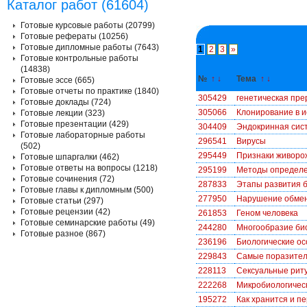
Каталог работ (61604)
Готовые курсовые работы (20799)
Готовые рефераты (10256)
Готовые дипломные работы (7643)
1
2
3
»
Готовые контрольные работы
(14838)
№
↑
↓
Тема
↑
↓
Готовые эссе (665)
Готовые отчеты по практике (1840)
305429
генетическая пре
Готовые доклады (724)
305066
Клонирование в и
Готовые лекции (323)
Готовые презентации (429)
304409
Эндокринная сис
Готовые лабораторные работы
296541
Вирусы
(502)
295449
Признаки живоро
Готовые шпаргалки (462)
Готовые ответы на вопросы (1218)
295199
Методы определе
Готовые сочинения (72)
287833
Этапы развития 
Готовые главы к дипломным (500)
277950
Нарушение обмен
Готовые статьи (297)
Готовые рецензии (42)
261853
Геном человека
Готовые семинарские работы (49)
244280
Многообразие био
Готовые разное (867)
236196
Биологические ос
229843
Самые поразител
228113
Сексуальные рит
222268
Микробиологическ
195272
Как хранится и п