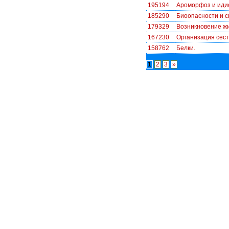
195194
Ароморфоз и иди
185290
Биоопасности и с
179329
Возникновение ж
167230
Организация сес
158762
Белки.
1
2
3
»