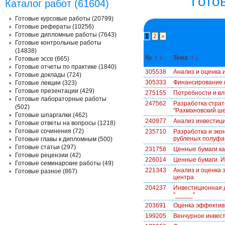
Гото
Каталог работ (61604)
Готовые курсовые работы (20799)
Готовые рефераты (10256)
Готовые дипломные работы (7643)
1
2
»
Готовые контрольные работы
(14838)
№
↑
↓
Тема
↑
↓
Готовые эссе (665)
Готовые отчеты по практике (1840)
305538
Анализ и оценка 
Готовые доклады (724)
305333
Финансирование 
Готовые лекции (323)
Готовые презентации (429)
275155
Потребности и вл
Готовые лабораторные работы
247562
Разработка стра
(502)
"Рахмановский ш
Готовые шпаргалки (462)
240977
Анализ инвестиц
Готовые ответы на вопросы (1218)
Готовые сочинения (72)
235710
Разработка и эко
рубленых полуфа
Готовые главы к дипломным (500)
Готовые статьи (297)
231758
Ценные бумаги ка
Готовые рецензии (42)
226014
Ценные бумаги. 
Готовые семинарские работы (49)
221343
Анализ и оценка 
Готовые разное (867)
центра
204237
Инвестиционная д
"_____"
203691
Оценка эффектив
199205
Венчурное инвест