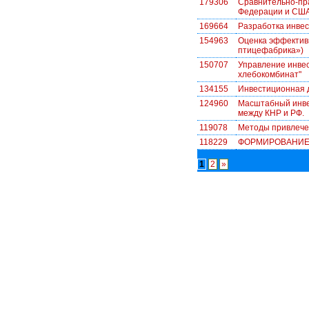
179306
Сравнительно-пра
Федерации и США
169664
Разработка инве
154963
Оценка эффектив
птицефабрика»)
150707
Управление инве
хлебокомбинат"
134155
Инвестиционная 
124960
Масштабный инве
между КНР и РФ.
119078
Методы привлече
118229
ФОРМИРОВАНИЕ
1
2
»