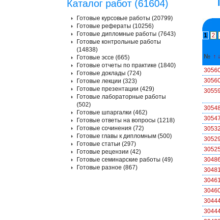
Каталог работ (61604)
Готовые курсовые работы (20799)
Готовые рефераты (10256)
Готовые дипломные работы (7643)
1
2
Готовые контрольные работы
(14838)
№
↑
Готовые эссе (665)
Готовые отчеты по практике (1840)
3056
Готовые доклады (724)
3056
Готовые лекции (323)
Готовые презентации (429)
3055
Готовые лабораторные работы
(502)
3054
Готовые шпаргалки (462)
3054
Готовые ответы на вопросы (1218)
Готовые сочинения (72)
3053
Готовые главы к дипломным (500)
3052
Готовые статьи (297)
3052
Готовые рецензии (42)
Готовые семинарские работы (49)
3048
Готовые разное (867)
3048
3046
3046
3044
3044