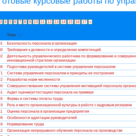
Готовые курсовые работы по упр
3
4
5
6
7
8
9
10
11
12
13
14
15
16
17
»
↓
Тема
↑
↓
01
Безопасность персонала в организации
00
Требования к должности и определение компетенций.
92
Деятельность управленческого работника по формированию и совершен
инновационной стратегии организации
86
Подготовка руководителей в системе управления персоналом
71
Система управления персоналом и принципы ее построения
22
Разработка норм численности
90
Совершенствование системы управления мотивацией персонала органи
51
Аудит оценки(аттестации) персонала на примере
65
Формы и системы оплаты труда
19
Роль и место организационной культуры в работе с кадровым резервом
11
Оценка персонала в организации предприятия
09
Особенности адаптации руководителей
46
Нормирование труда
42
Организация непрерывного обучения персонала на производстве