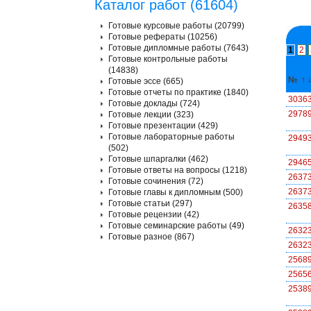
Каталог работ (61604)
Готовые курсовые работы (20799)
Готовые рефераты (10256)
Готовые дипломные работы (7643)
1
2
Готовые контрольные работы
(14838)
№
↑
Готовые эссе (665)
Готовые отчеты по практике (1840)
3036
Готовые доклады (724)
2978
Готовые лекции (323)
Готовые презентации (429)
Готовые лабораторные работы
2949
(502)
Готовые шпаргалки (462)
2946
Готовые ответы на вопросы (1218)
2637
Готовые сочинения (72)
2637
Готовые главы к дипломным (500)
Готовые статьи (297)
2635
Готовые рецензии (42)
Готовые семинарские работы (49)
2632
Готовые разное (867)
2632
2568
2565
2538