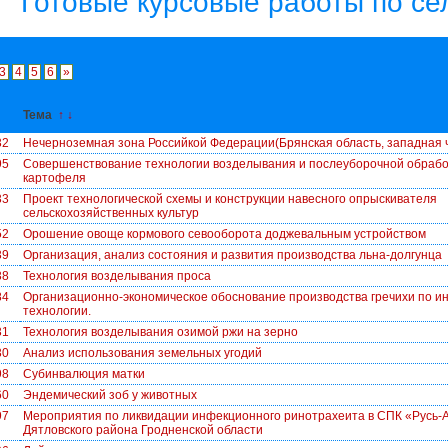
Готовые курсовые работы по се
3
4
5
6
»
↓
Тема
↑
↓
32
Нечерноземная зона Российкой Федерации(Брянская область, западная 
95
Совершенствование технологии возделывания и послеуборочной обрабо
картофеля
33
Проект технологической схемы и конструкции навесного опрыскивателя
сельскохозяйственных культур
52
Орошение овоще кормового севооборота доджевальным устройством
39
Организация, анализ состояния и развития производства льна-долгунца
38
Технология возделывания проса
84
Организационно-экономическое обоснование производства гречихи по и
технологии.
31
Технология возделывания озимой ржи на зерно
30
Анализ использования земельных угодий
98
Субинвалюция матки
60
Эндемический зоб у животных
97
Мероприятия по ликвидации инфекционного ринотрахеита в СПК «Русь-
Дятловского района Гродненской области