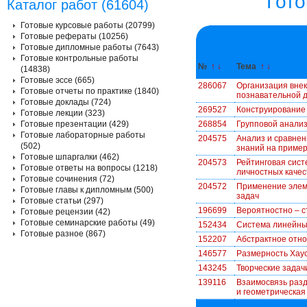
Гот
Каталог работ (61604)
Готовые курсовые работы (20799)
Готовые рефераты (10256)
Готовые дипломные работы (7643)
Готовые контрольные работы
№
↑
↓
Тема
↑
↓
(14838)
Готовые эссе (665)
286067
Организация внек
Готовые отчеты по практике (1840)
познавательной 
Готовые доклады (724)
269527
Конструирование 
Готовые лекции (323)
Готовые презентации (429)
268854
Групповой анали
Готовые лабораторные работы
204575
Анализ и сравнен
(502)
знаний на пример
Готовые шпаргалки (462)
204573
Рейтинговая сист
Готовые ответы на вопросы (1218)
личностных качес
Готовые сочинения (72)
204572
Применение элеме
Готовые главы к дипломным (500)
задач
Готовые статьи (297)
196699
Вероятностно – с
Готовые рецензии (42)
Готовые семинарские работы (49)
152434
Система линейны
Готовые разное (867)
152207
Абстрактное отн
146577
Размерность Хау
143245
Творческие задач
139116
Взаимосвязь раз
и геометрическая