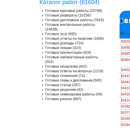
Каталог работ (61604)
Готовые курсовые работы (20799)
Готовые рефераты (10256)
Готовые дипломные работы (7643)
1
2
Готовые контрольные работы
(14838)
№
↑
Готовые эссе (665)
Готовые отчеты по практике (1840)
3055
Готовые доклады (724)
3049
Готовые лекции (323)
Готовые презентации (429)
3048
Готовые лабораторные работы
3048
(502)
Готовые шпаргалки (462)
3045
Готовые ответы на вопросы (1218)
Готовые сочинения (72)
3044
Готовые главы к дипломным (500)
3044
Готовые статьи (297)
3043
Готовые рецензии (42)
Готовые семинарские работы (49)
3042
Готовые разное (867)
3041
3039
3037
3034
3034