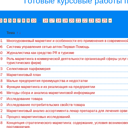
Готовые курсовые работы п
3
4
5
6
7
8
9
10
...
16
17
18
19
20
21
22
23
24
25
»
↓
Тема
↑
↓
81
Многоуровневый маркетинг и особенности его применения в современно
06
Система yправления сетью аптек Первая Помощь
50
Журналистика как средство PR в туризме
49
Роль маркетинга в коммерческой деятельности организаций сферы услуг
туристических фирм)
23
Селективная парфюмерия
37
Маркетинговый план
18
Малые предприятия преимущества и недостатки
74
Функции маркетинга и их реализация на предприятии
96
Методы сбора и анализа маркетинговой информации
97
Исследование товара
10
Исследование потребительских свойств товара
72
Маркетинговый анализ ассортимента лекар препарата для лечения орви
61
Процесс маркетинговых исследований.
48
Концепция стратегического маркетинга: содержание, условия возникнове
противоречия.